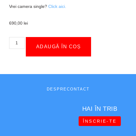
Vrei camera single?
Click aici.
690,00
lei
ADAUGĂ ÎN COȘ
DESPRE
CONTACT
HAI ÎN TRIB
ÎNSCRIE-TE